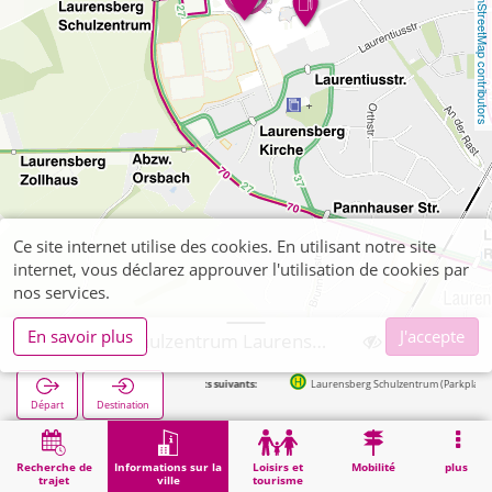
OpenStreetMap contributors
Ce site internet utilise des cookies. En utilisant notre site
internet, vous déclarez approuver l'utilisation de cookies par
nos services.
En savoir plus
J'accepte
Aachen, Schulzentrum Laurensberg
Arrêts suivants:
Laurensberg Schulzentrum (Parkplatz) in 107
Départ
Destination
Démarrage
Informations sur la ville
Formation
Aachen, Schulzentrum Laurensberg
Recherche de
Informations sur la
Loisirs et
Mobilité
plus
trajet
ville
tourisme