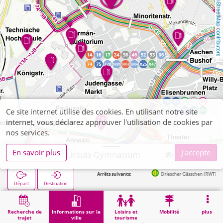
OpenStreetMap contributors
Ce site internet utilise des cookies. En utilisant notre site
internet, vous déclarez approuver l'utilisation de cookies par
nos services.
En savoir plus
J'accepte
Aachen, St. Ursula Gymnasium
Arrêts suivants:
Driescher Gässchen (RWTH Aachen) in 1
Départ
Destination
Démarrage
Informations sur la ville
Formation
Aachen, St. Ursula Gymnasium
Recherche de
Informations sur la
Loisirs et
Mobilité
plus
trajet
ville
tourisme