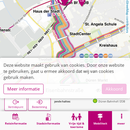
OpenStreetMap contributors
Deze website maakt gebruik van cookies. Door onze website
te gebruiken, gaat u ermee akkoord dat wij van cookies
gebruik maken.
Meer informatie
Akkoord
Düren, Bf P+R Eisenbahnstraße
Volgende haltes:
Düren Bahnhof / ZOB (Bus) in 136
Vertrekpunt
Bestemming
Start
Mobiliteit
P+R
Düren, Bf P+R Eisenbahnstraße
Reisinformatie
Stadsinformatie
Vrije tijd &
Mobiliteit
meer
toerisme