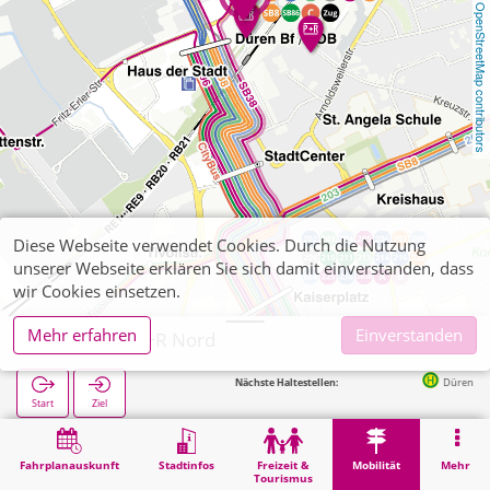
OpenStreetMap contributors
Diese Webseite verwendet Cookies. Durch die Nutzung
unserer Webseite erklären Sie sich damit einverstanden, dass
wir Cookies einsetzen.
Mehr erfahren
Einverstanden
Düren, Bf P+R Nord
Nächste Haltestellen:
Düren Bahnhof / ZOB (Bu
Start
Ziel
Start
Mobilität
P+R
Düren, Bf P+R Nord
Fahrplanauskunft
Stadtinfos
Freizeit &
Mobilität
Mehr
Tourismus