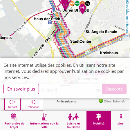
OpenStreetMap contributors
Ce site internet utilise des cookies. En utilisant notre site
internet, vous déclarez approuver l'utilisation de cookies par
nos services.
En savoir plus
J'accepte
Düren, Bf P+R Nord
Arrêts suivants:
Düren Bahnhof / ZOB (Bus) in 
Départ
Destination
Démarrage
Mobilité
P+R
Düren, Bf P+R Nord
Recherche de
Informations sur la
Loisirs et
Mobilité
plus
trajet
ville
tourisme