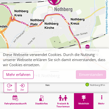
OpenStreetMap contributors
Diese Webseite verwendet Cookies. Durch die Nutzung
unserer Webseite erklären Sie sich damit einverstanden, dass
wir Cookies einsetzen.
Mehr erfahren
Einverstanden
Eschweiler, P+R Nothberg
Nächste Haltestellen:
Nothberg Bf in 24m
Start
Ziel
Start
Mobilität
P+R
Eschweiler, P+R Nothberg
Fahrplanauskunft
Stadtinfos
Freizeit &
Mobilität
Mehr
Tourismus