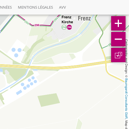
ONNÉES
MENTIONS LÉGALES
AVV
Cartography and Design: © 
1
Baumgardt Consultants GbR
, Map data: © 