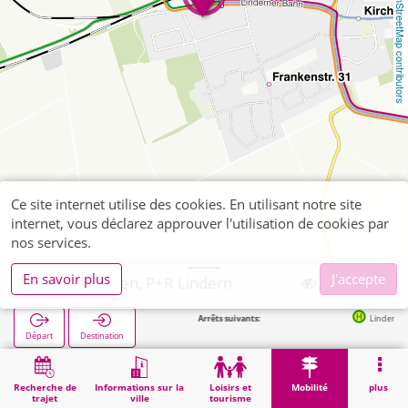
OpenStreetMap contributors
Ce site internet utilise des cookies. En utilisant notre site
internet, vous déclarez approuver l'utilisation de cookies par
nos services.
En savoir plus
J'accepte
Geilenkirchen, P+R Lindern
Arrêts suivants:
Lindern Bahnhof (Bus
Départ
Destination
Démarrage
Mobilité
P+R
Geilenkirchen, P+R Lindern
Recherche de
Informations sur la
Loisirs et
Mobilité
plus
trajet
ville
tourisme