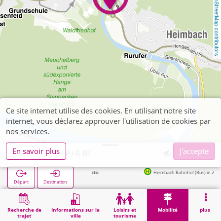
OpenStreetMap contributors
Ce site internet utilise des cookies. En utilisant notre site
internet, vous déclarez approuver l'utilisation de cookies par
nos services.
En savoir plus
J'accepte
Heimbach, P+R Bf
Arrêts suivants:
Heimbach Bahnhof (Bus) in 21m
Départ
Destination
Démarrage
Mobilité
P+R
Heimbach, P+R Bf
Recherche de
Informations sur la
Loisirs et
Mobilité
plus
trajet
ville
tourisme