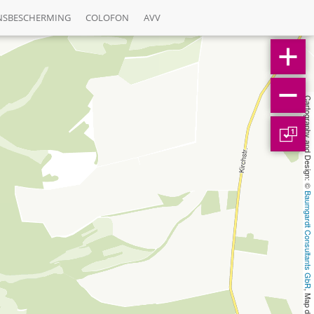
NSBESCHERMING
COLOFON
AVV
Cartography and Design: © 
1
Baumgardt Consultants GbR
, Map data: © 