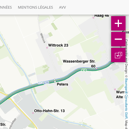
ONNÉES
MENTIONS LÉGALES
AVV
Cartography and Design: © 
1
Baumgardt Consultants GbR
, Map data: © 