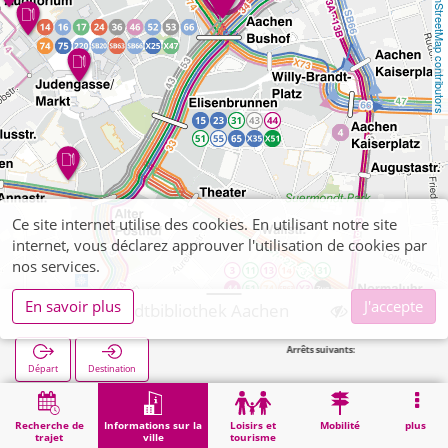
OpenStreetMap contributors
Ce site internet utilise des cookies. En utilisant notre site
internet, vous déclarez approuver l'utilisation de cookies par
nos services.
En savoir plus
J'accepte
Aachen, Stadtbibliothek Aachen
Arrêts suivants:
Départ
Destination
Démarrage
Informations sur la ville
Formation
Aachen, Stadtbibliothek Aachen
Recherche de
Informations sur la
Loisirs et
Mobilité
plus
trajet
ville
tourisme