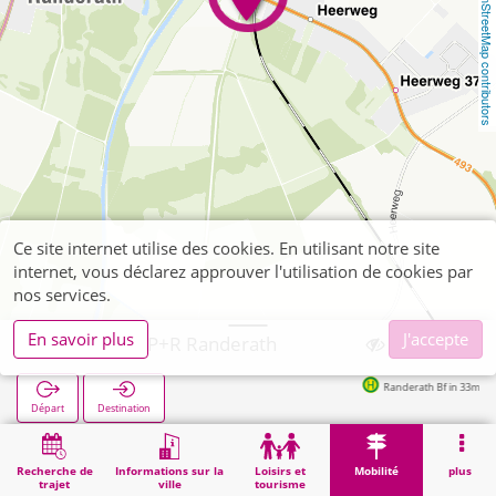
OpenStreetMap contributors
Ce site internet utilise des cookies. En utilisant notre site
internet, vous déclarez approuver l'utilisation de cookies par
nos services.
En savoir plus
J'accepte
Heinsberg, P+R Randerath
Randerath Bf in 33m
Départ
Destination
Démarrage
Mobilité
P+R
Heinsberg, P+R Randerath
Recherche de
Informations sur la
Loisirs et
Mobilité
plus
trajet
ville
tourisme