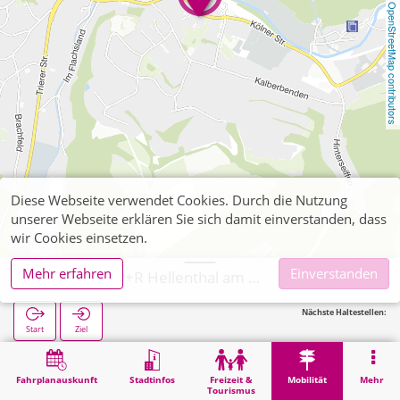
OpenStreetMap contributors
Diese Webseite verwendet Cookies. Durch die Nutzung
unserer Webseite erklären Sie sich damit einverstanden, dass
wir Cookies einsetzen.
Mehr erfahren
Einverstanden
Hellenthal, P+R Hellenthal am Busbahnhof
Nächste Haltestellen:
Start
Ziel
Start
Mobilität
P+R
Hellenthal, P+R Hellenthal am Busbahnhof
Fahrplanauskunft
Stadtinfos
Freizeit &
Mobilität
Mehr
Tourismus