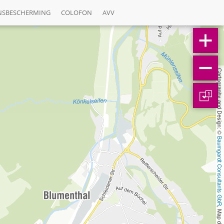
NSBESCHERMING
COLOFON
AVV
Cartography and Design: © 
1
Baumgardt Consultants GbR
, Map data: © 