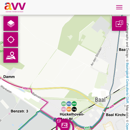
Navig
öffne
French
1
Cartography and Design: © 
Téléchargements
Contact
Baumgardt Consultants GbR
Protection des données
Mentions légales
, Map data: © 
AVV