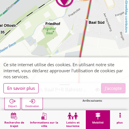
OpenStreetMap contributors
Ce site internet utilise des cookies. En utilisant notre site
internet, vous déclarez approuver l'utilisation de cookies par
nos services.
En savoir plus
J'accepte
Hückelhoven, Baal P+R Bahnstraße
Arrêts suivants:
Baa
Départ
Destination
Démarrage
Mobilité
P+R
Hückelhoven, Baal P+R Bahnstraße
Recherche de
Informations sur la
Loisirs et
Mobilité
plus
trajet
ville
tourisme