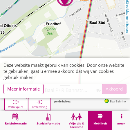
OpenStreetMap contributors
Deze website maakt gebruik van cookies. Door onze website
te gebruiken, gaat u ermee akkoord dat wij van cookies
gebruik maken.
Meer informatie
Akkoord
Hückelhoven, Baal P+R Bahnstraße
Volgende haltes:
Baal Bahnhof (Bus) in 
Vertrekpunt
Bestemming
Start
Mobiliteit
P+R
Hückelhoven, Baal P+R Bahnstraße
Reisinformatie
Stadsinformatie
Vrije tijd &
Mobiliteit
meer
toerisme