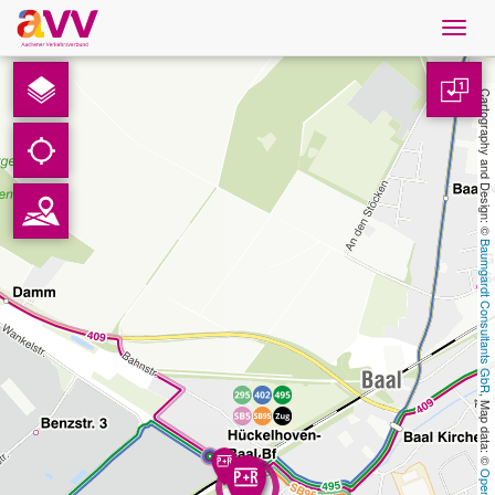
Navig
öffne
Nederlands
1
Cartography and Design: © 
Downloads
Contact
Baumgardt Consultants GbR
Gegevensbescherming
Colofon
, Map data: © 
AVV