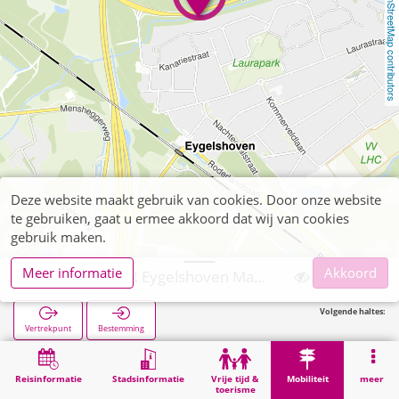
OpenStreetMap contributors
Deze website maakt gebruik van cookies. Door onze website
te gebruiken, gaat u ermee akkoord dat wij van cookies
gebruik maken.
Meer informatie
Akkoord
Kerkrade, P+R Eygelshoven Markt
Volgende haltes:
Vertrekpunt
Bestemming
Start
Mobiliteit
P+R
Kerkrade, P+R Eygelshoven Markt
Reisinformatie
Stadsinformatie
Vrije tijd &
Mobiliteit
meer
toerisme