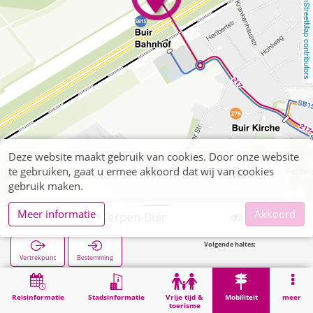
OpenStreetMap contributors
Deze website maakt gebruik van cookies. Door onze website
te gebruiken, gaat u ermee akkoord dat wij van cookies
gebruik maken.
Meer informatie
Akkoord
Kerpen, P+R Kerpen-Buir
Volgende haltes:
Vertrekpunt
Bestemming
Start
Mobiliteit
P+R
Kerpen, P+R Kerpen-Buir
Reisinformatie
Stadsinformatie
Vrije tijd &
Mobiliteit
meer
toerisme