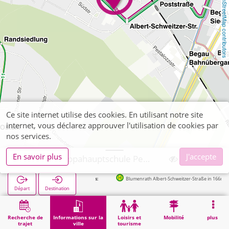
OpenStreetMap contributors
Ce site internet utilise des cookies. En utilisant notre site
internet, vous déclarez approuver l'utilisation de cookies par
nos services.
En savoir plus
J'accepte
Alsdorf, Europahauptschule Pestalozzi
Blumenrath Albert-Schweitzer-Straße in 166m
Départ
Destination
Démarrage
Informations sur la ville
Formation
Alsdorf, Europahauptschule Pestalozzi
Recherche de
Informations sur la
Loisirs et
Mobilité
plus
trajet
ville
tourisme