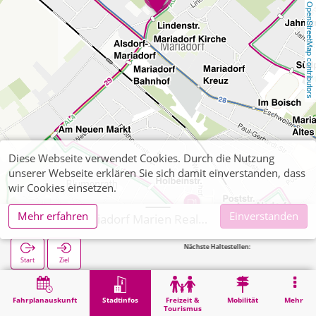
OpenStreetMap contributors
Diese Webseite verwendet Cookies. Durch die Nutzung
unserer Webseite erklären Sie sich damit einverstanden, dass
wir Cookies einsetzen.
Mehr erfahren
Einverstanden
Alsdorf, Mariadorf Marien Realschule
Nächste Haltestellen:
Mariador
Start
Ziel
Start
Stadtinfos
Ausbildung
Alsdorf, Mariadorf Marien Realschule
Fahrplanauskunft
Stadtinfos
Freizeit &
Mobilität
Mehr
Tourismus