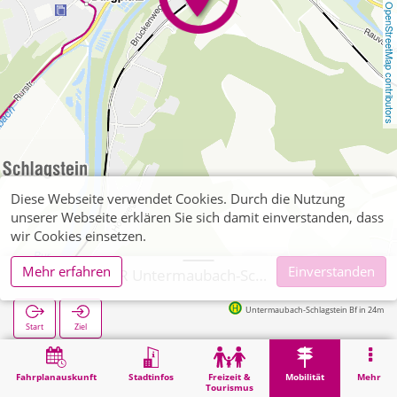
OpenStreetMap contributors
Diese Webseite verwendet Cookies. Durch die Nutzung
unserer Webseite erklären Sie sich damit einverstanden, dass
wir Cookies einsetzen.
Mehr erfahren
Einverstanden
Kreuzau, P+R Untermaubach-Schlagstein
Untermaubach-Schlagstein Bf in 24m
Start
Ziel
Start
Mobilität
P+R
Kreuzau, P+R Untermaubach-Schlagstein
Fahrplanauskunft
Stadtinfos
Freizeit &
Mobilität
Mehr
Tourismus