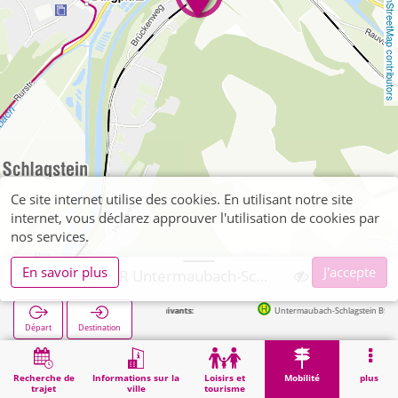
OpenStreetMap contributors
Ce site internet utilise des cookies. En utilisant notre site
internet, vous déclarez approuver l'utilisation de cookies par
nos services.
En savoir plus
J'accepte
Kreuzau, P+R Untermaubach-Schlagstein
Arrêts suivants:
Untermaubach-Schlagstein Bf in 24m
Départ
Destination
Démarrage
Mobilité
P+R
Kreuzau, P+R Untermaubach-Schlagstein
Recherche de
Informations sur la
Loisirs et
Mobilité
plus
trajet
ville
tourisme