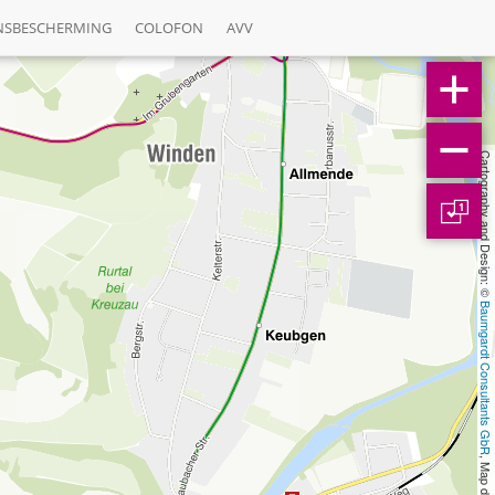
NSBESCHERMING
COLOFON
AVV
Cartography and Design: © 
1
Baumgardt Consultants GbR
, Map data: © 