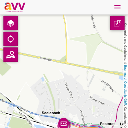
Navig
öffne
Deutsch
1
Kartografie und Gestaltung: © 
Downloads
Kontakt
Baumgardt Consultants GbR
Datenschutz
Impressum
AVV
, Kartendaten: © 