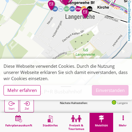
OpenStreetMap contributors
Diese Webseite verwendet Cookies. Durch die Nutzung
unserer Webseite erklären Sie sich damit einverstanden, dass
wir Cookies einsetzen.
Mehr erfahren
Einverstanden
Langerwehe, P+R Busbahnhof
Nächste Haltestellen:
Langerwehe Bahnhof (Bu
Start
Ziel
Start
Mobilität
P+R
Langerwehe, P+R Busbahnhof
Fahrplanauskunft
Stadtinfos
Freizeit &
Mobilität
Mehr
Tourismus