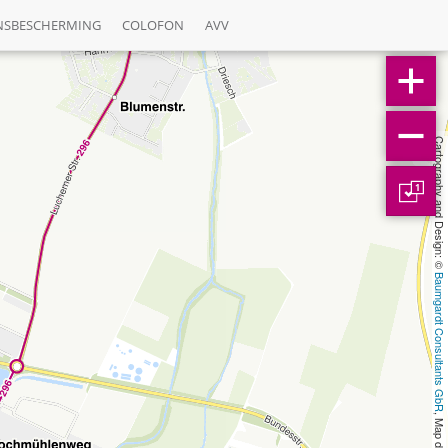
NSBESCHERMING
COLOFON
AVV
Cartography and Design: © 
1
Baumgardt Consultants GbR
, Map data: © 