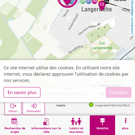
OpenStreetMap contributors
Ce site internet utilise des cookies. En utilisant notre site
internet, vous déclarez approuver l'utilisation de cookies par
nos services.
En savoir plus
J'accepte
Langerwehe, P+R Leo-Höxter-Straße
Arrêts suivants:
Langerwehe Bahnhof (Bus) in 165m
Départ
Destination
Démarrage
Mobilité
P+R
Langerwehe, P+R Leo-Höxter-Straße
Recherche de
Informations sur la
Loisirs et
Mobilité
plus
trajet
ville
tourisme