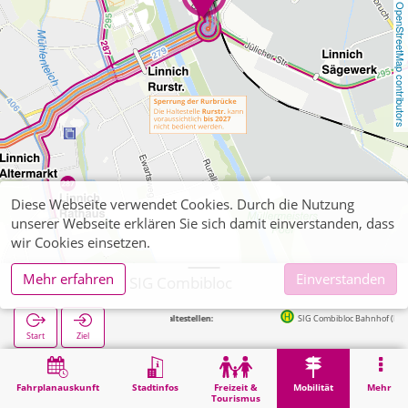
OpenStreetMap contributors
Diese Webseite verwendet Cookies. Durch die Nutzung
unserer Webseite erklären Sie sich damit einverstanden, dass
wir Cookies einsetzen.
Mehr erfahren
Einverstanden
Linnich, P+R SIG Combibloc
Nächste Haltestellen:
SIG Combibloc Bahnhof (Bus) in 26
Start
Ziel
Start
Mobilität
P+R
Linnich, P+R SIG Combibloc
Fahrplanauskunft
Stadtinfos
Freizeit &
Mobilität
Mehr
Tourismus