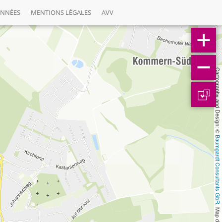
ONNÉES
MENTIONS LÉGALES
AVV
Cartography and Design: © 
1
Baumgardt Consultants GbR
, Map data: © 