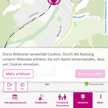
OpenStreetMap contributors
Diese Webseite verwendet Cookies. Durch die Nutzung
unserer Webseite erklären Sie sich damit einverstanden, dass
wir Cookies einsetzen.
Mehr erfahren
Einverstanden
Nideggen, P+R Abenden
Nächste Haltestellen:
Abenden Bf in 15m
Start
Ziel
Start
Mobilität
P+R
Nideggen, P+R Abenden
Fahrplanauskunft
Stadtinfos
Freizeit &
Mobilität
Mehr
Tourismus