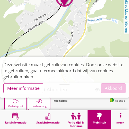
OpenStreetMap contributors
Deze website maakt gebruik van cookies. Door onze website
te gebruiken, gaat u ermee akkoord dat wij van cookies
gebruik maken.
Meer informatie
Akkoord
Nideggen, P+R Abenden
Volgende haltes:
Abenden Bf in 15
Vertrekpunt
Bestemming
Start
Mobiliteit
P+R
Nideggen, P+R Abenden
Reisinformatie
Stadsinformatie
Vrije tijd &
Mobiliteit
meer
toerisme