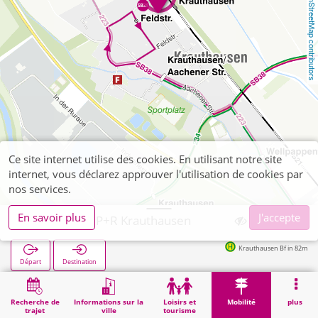
OpenStreetMap contributors
Ce site internet utilise des cookies. En utilisant notre site
internet, vous déclarez approuver l'utilisation de cookies par
nos services.
En savoir plus
J'accepte
Niederzier, P+R Krauthausen
Krauthausen Bf in 82m
Départ
Destination
Démarrage
Mobilité
P+R
Niederzier, P+R Krauthausen
Recherche de
Informations sur la
Loisirs et
Mobilité
plus
trajet
ville
tourisme