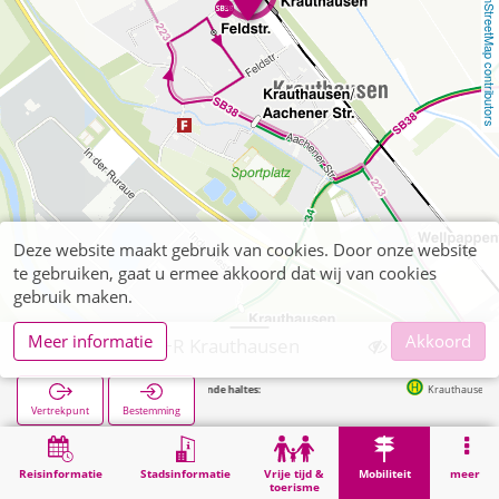
OpenStreetMap contributors
Deze website maakt gebruik van cookies. Door onze website
te gebruiken, gaat u ermee akkoord dat wij van cookies
gebruik maken.
Meer informatie
Akkoord
Niederzier, P+R Krauthausen
Volgende haltes:
Krauthausen Bf in 82
Vertrekpunt
Bestemming
Start
Mobiliteit
P+R
Niederzier, P+R Krauthausen
Reisinformatie
Stadsinformatie
Vrije tijd &
Mobiliteit
meer
toerisme