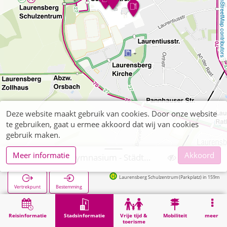
OpenStreetMap contributors
Deze website maakt gebruik van cookies. Door onze website
te gebruiken, gaat u ermee akkoord dat wij van cookies
gebruik maken.
Meer informatie
Akkoord
Anne-Frank-Gymnasium - Städt. Gymnasium
Laurensberg Schulzentrum (Parkplatz) in 159m
Vertrekpunt
Bestemming
Start
Stadsinformatie
Opleiding
Anne-Frank-Gymnasium - Städt. Gymnasium
Reisinformatie
Stadsinformatie
Vrije tijd &
Mobiliteit
meer
toerisme