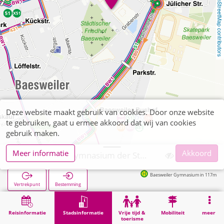
OpenStreetMap contributors
Deze website maakt gebruik van cookies. Door onze website
te gebruiken, gaat u ermee akkoord dat wij van cookies
gebruik maken.
Meer informatie
Akkoord
Baesweiler, Gymnasium der Stadt Baesweiler
Baesweiler Gymnasium in 117m
Vertrekpunt
Bestemming
Start
Stadsinformatie
Opleiding
Baesweiler, Gymnasium der Stadt Baesweiler
Reisinformatie
Stadsinformatie
Vrije tijd &
Mobiliteit
meer
toerisme