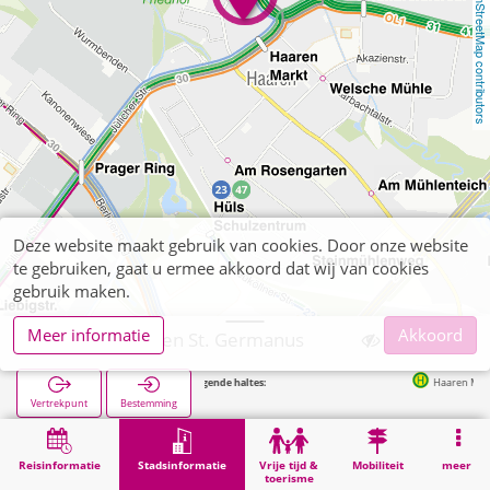
OpenStreetMap contributors
Deze website maakt gebruik van cookies. Door onze website
te gebruiken, gaat u ermee akkoord dat wij van cookies
gebruik maken.
Meer informatie
Akkoord
Aachen, Haaren St. Germanus
Volgende haltes:
Haaren Markt in 147
Vertrekpunt
Bestemming
Start
Stadsinformatie
Religie
Aachen, Haaren St. Germanus
Reisinformatie
Stadsinformatie
Vrije tijd &
Mobiliteit
meer
toerisme