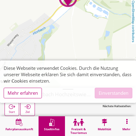
OpenStreetMap contributors
Diese Webseite verwendet Cookies. Durch die Nutzung
unserer Webseite erklären Sie sich damit einverstanden, dass
wir Cookies einsetzen.
Mehr erfahren
Einverstanden
Aachen, Horbach Hochzeitswiese
Nächste Haltestellen:
Start
Ziel
Start
Stadtinfos
Religion
Aachen, Horbach Hochzeitswiese
Fahrplanauskunft
Stadtinfos
Freizeit &
Mobilität
Mehr
Tourismus