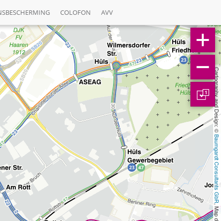
NSBESCHERMING
COLOFON
AVV
Cartography and Design: © 
1
Baumgardt Consultants GbR
, Map data: © 