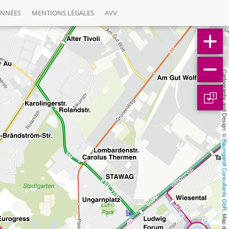
ONNÉES
MENTIONS LÉGALES
AVV
Cartography and Design: © 
1
Baumgardt Consultants GbR
, Map data: © 