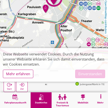
OpenStreetMap contributors
Diese Webseite verwendet Cookies. Durch die Nutzung
unserer Webseite erklären Sie sich damit einverstanden, dass
wir Cookies einsetzen.
Mehr erfahren
Einverstanden
Aachener Dom
Judengasse/Markt in 192m
Start
Ziel
Start
Stadtinfos
Religion
Aachener Dom
Fahrplanauskunft
Stadtinfos
Freizeit &
Mobilität
Mehr
Tourismus