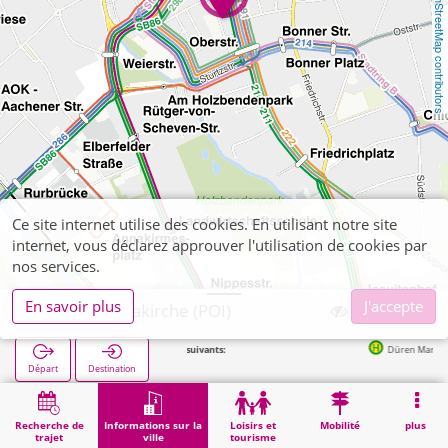
OpenStreetMap contributors
Ce site internet utilise des cookies. En utilisant notre site
internet, vous déclarez approuver l'utilisation de cookies par
nos services.
En savoir plus
J'accepte
Düren, Annakirche (POI)
Arrêts suivants:
Düren Markt in 29m
Départ
Destination
Démarrage
Informations sur la ville
Religion
Düren, Annakirche (POI)
Recherche de
Informations sur la
Loisirs et
Mobilité
plus
trajet
ville
tourisme