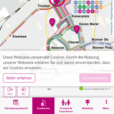
OpenStreetMap contributors
Diese Webseite verwendet Cookies. Durch die Nutzung
unserer Webseite erklären Sie sich damit einverstanden, dass
wir Cookies einsetzen.
Mehr erfahren
Einverstanden
Düren, Christuskirche
Nächste Haltestellen:
Düren StadtCenter in 170m
Start
Ziel
Start
Stadtinfos
Religion
Düren, Christuskirche
Fahrplanauskunft
Stadtinfos
Freizeit &
Mobilität
Mehr
Tourismus