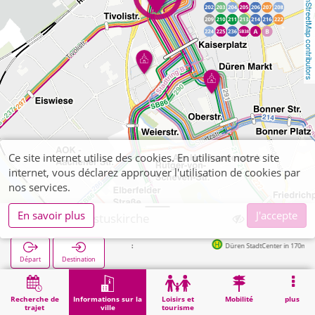
OpenStreetMap contributors
Ce site internet utilise des cookies. En utilisant notre site
internet, vous déclarez approuver l'utilisation de cookies par
nos services.
En savoir plus
J'accepte
Düren, Christuskirche
Düren StadtCenter in 170m
Départ
Destination
Démarrage
Informations sur la ville
Religion
Düren, Christuskirche
Recherche de
Informations sur la
Loisirs et
Mobilité
plus
trajet
ville
tourisme