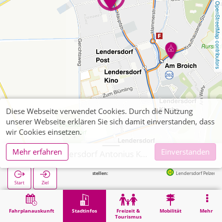
OpenStreetMap contributors
Diese Webseite verwendet Cookies. Durch die Nutzung
unserer Webseite erklären Sie sich damit einverstanden, dass
wir Cookies einsetzen.
Mehr erfahren
Einverstanden
Düren, Lendersdorf Antonius Kapelle
Nächste Haltestellen:
Lendersdorf Pelzer in 73m
Start
Ziel
Start
Stadtinfos
Religion
Düren, Lendersdorf Antonius Kapelle
Fahrplanauskunft
Stadtinfos
Freizeit &
Mobilität
Mehr
Tourismus