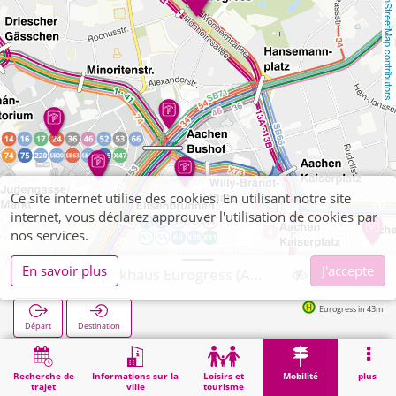
OpenStreetMap contributors
Ce site internet utilise des cookies. En utilisant notre site
internet, vous déclarez approuver l'utilisation de cookies par
nos services.
En savoir plus
J'accepte
Aachen, Parkhaus Eurogress (APAG)
Eurogress in 43m
Départ
Destination
Démarrage
Mobilité
APAG-Parkings
Aachen, Parkhaus Eurogress (APAG)
Recherche de
Informations sur la
Loisirs et
Mobilité
plus
trajet
ville
tourisme