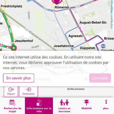
OpenStreetMap contributors
Ce site internet utilise des cookies. En utilisant notre site
internet, vous déclarez approuver l'utilisation de cookies par
nos services.
En savoir plus
J'accepte
Düren, Berufskolleg
Arrêts suivants:
Düren Schu
Départ
Destination
Démarrage
Informations sur la ville
Formation
Düren, Berufskolleg
Recherche de
Informations sur la
Loisirs et
Mobilité
plus
trajet
ville
tourisme