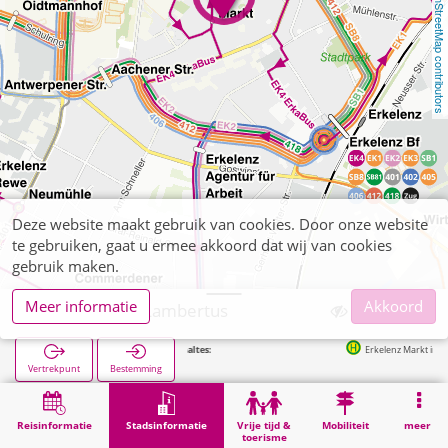
OpenStreetMap contributors
Deze website maakt gebruik van cookies. Door onze website
te gebruiken, gaat u ermee akkoord dat wij van cookies
gebruik maken.
Meer informatie
Akkoord
Erkelenz, St. Lambertus
Volgende haltes:
Erkelenz Markt in 93m
Vertrekpunt
Bestemming
Start
Stadsinformatie
Religie
Erkelenz, St. Lambertus
Reisinformatie
Stadsinformatie
Vrije tijd &
Mobiliteit
meer
toerisme