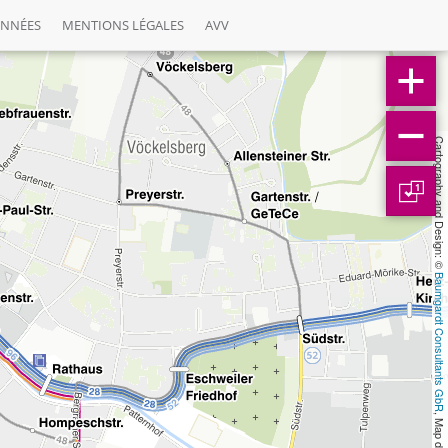
ONNÉES
MENTIONS LÉGALES
AVV
Cartography and Design: © 
1
Baumgardt Consultants GbR
, Map data: © 