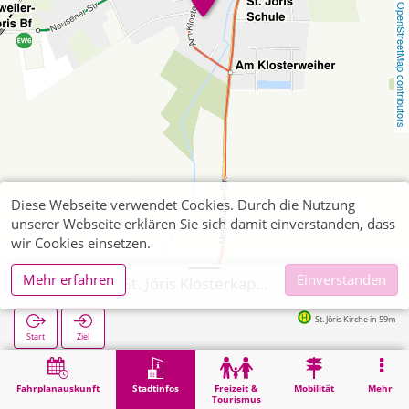
OpenStreetMap contributors
Diese Webseite verwendet Cookies. Durch die Nutzung
unserer Webseite erklären Sie sich damit einverstanden, dass
wir Cookies einsetzen.
Mehr erfahren
Einverstanden
Eschweiler, St. Jöris Klosterkapelle
St. Jöris Kirche in 59m
Start
Ziel
Start
Stadtinfos
Religion
Eschweiler, St. Jöris Klosterkapelle
Fahrplanauskunft
Stadtinfos
Freizeit &
Mobilität
Mehr
Tourismus