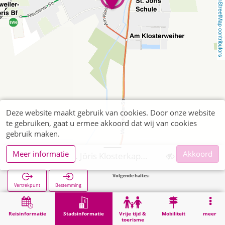
OpenStreetMap contributors
Deze website maakt gebruik van cookies. Door onze website
te gebruiken, gaat u ermee akkoord dat wij van cookies
gebruik maken.
Meer informatie
Akkoord
Eschweiler, St. Jöris Klosterkapelle
Volgende haltes:
St. Jöris
Vertrekpunt
Bestemming
Start
Stadsinformatie
Religie
Eschweiler, St. Jöris Klosterkapelle
Reisinformatie
Stadsinformatie
Vrije tijd &
Mobiliteit
meer
toerisme